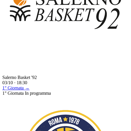
Salerno Basket '92
03/10 · 18:30
1° Giornata →
1° Giornata
In programma