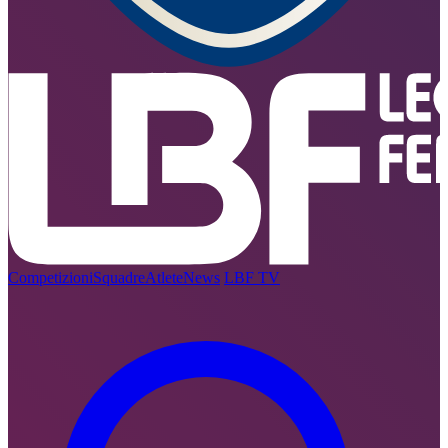
Competizioni
Squadre
Atlete
News
LBF TV