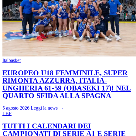
Italbasket
EUROPEO U18 FEMMINILE, SUPER
RIMONTA AZZURRA, ITALIA-
UNGHERIA 61-59 (OBASEKI 17)! NEL
QUARTO SFIDA ALLA SPAGNA
5 agosto 2026
Leggi la news →
LBF
TUTTI I CALENDARI DEI
CAMPIONATI DI SERIE A1 E SERIE