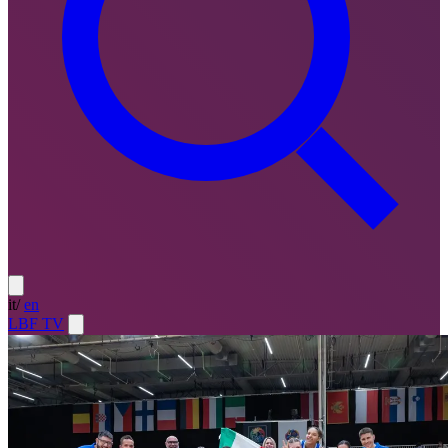
it
/
en
LBF TV