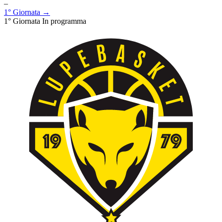
–
1° Giornata →
1° Giornata
In programma