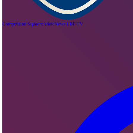
Competizioni
Squadre
Atlete
News
LBF TV