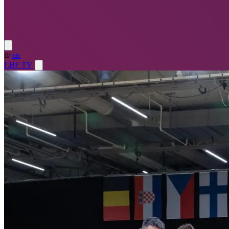
it
/
en
LBF TV