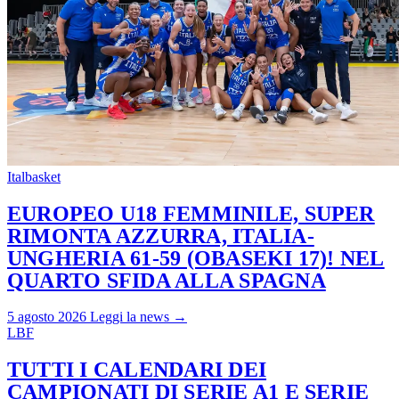
Italbasket
EUROPEO U18 FEMMINILE, SUPER
RIMONTA AZZURRA, ITALIA-
UNGHERIA 61-59 (OBASEKI 17)! NEL
QUARTO SFIDA ALLA SPAGNA
5 agosto 2026
Leggi la news →
LBF
TUTTI I CALENDARI DEI
CAMPIONATI DI SERIE A1 E SERIE