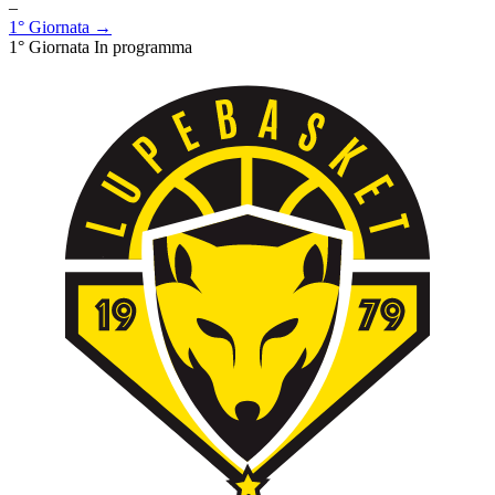
–
1° Giornata →
1° Giornata
In programma