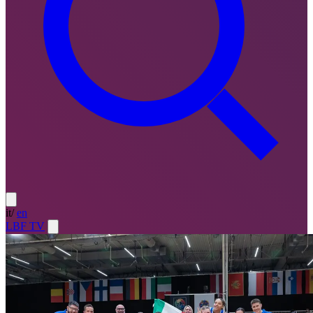
it
/
en
LBF TV