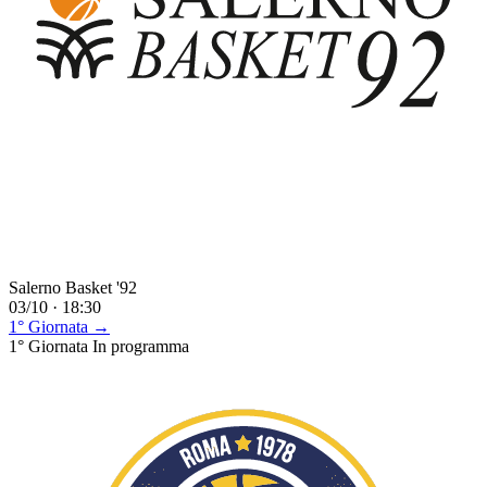
Salerno Basket '92
03/10 · 18:30
1° Giornata →
1° Giornata
In programma