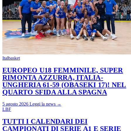
Italbasket
EUROPEO U18 FEMMINILE, SUPER
RIMONTA AZZURRA, ITALIA-
UNGHERIA 61-59 (OBASEKI 17)! NEL
QUARTO SFIDA ALLA SPAGNA
5 agosto 2026
Leggi la news →
LBF
TUTTI I CALENDARI DEI
CAMPIONATI DI SERIE A1 E SERIE