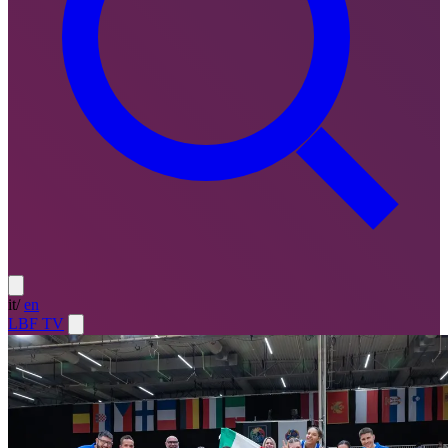
it
/
en
LBF TV