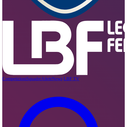
Competizioni
Squadre
Atlete
News
LBF TV