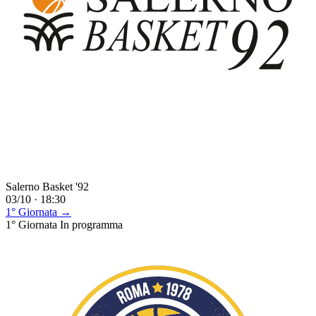
Salerno Basket '92
03/10 · 18:30
1° Giornata →
1° Giornata
In programma