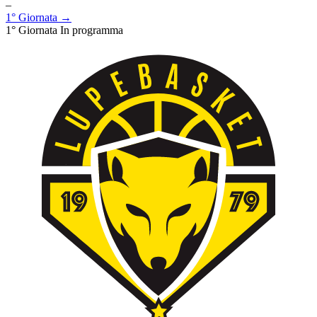
–
1° Giornata →
1° Giornata
In programma