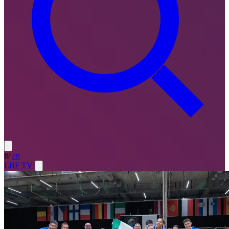
it
/
en
LBF TV