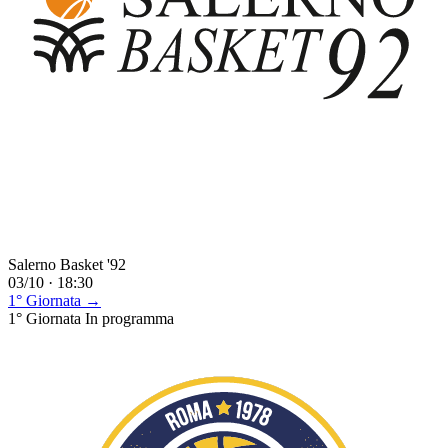
Salerno Basket '92
03/10 · 18:30
1° Giornata →
1° Giornata
In programma