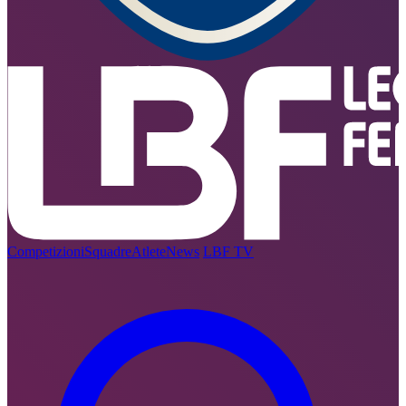
Competizioni
Squadre
Atlete
News
LBF TV