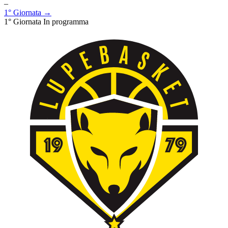
–
1° Giornata →
1° Giornata
In programma