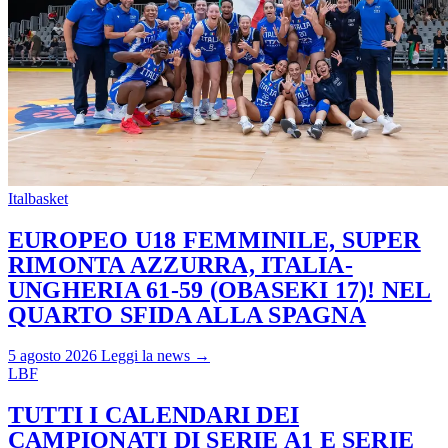
Italbasket
EUROPEO U18 FEMMINILE, SUPER
RIMONTA AZZURRA, ITALIA-
UNGHERIA 61-59 (OBASEKI 17)! NEL
QUARTO SFIDA ALLA SPAGNA
5 agosto 2026
Leggi la news →
LBF
TUTTI I CALENDARI DEI
CAMPIONATI DI SERIE A1 E SERIE