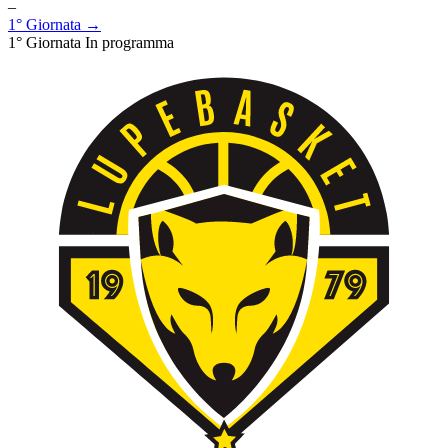
–
1° Giornata →
1° Giornata
In programma