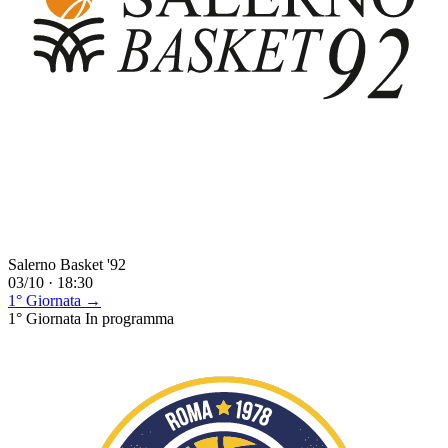
Salerno Basket '92
03/10 · 18:30
1° Giornata →
1° Giornata
In programma