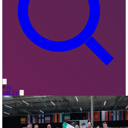
it
/
en
LBF TV