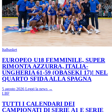
Italbasket
EUROPEO U18 FEMMINILE, SUPER
RIMONTA AZZURRA, ITALIA-
UNGHERIA 61-59 (OBASEKI 17)! NEL
QUARTO SFIDA ALLA SPAGNA
5 agosto 2026
Leggi la news →
LBF
TUTTI I CALENDARI DEI
CAMPIONATI DI SERIE A1 E SERIE