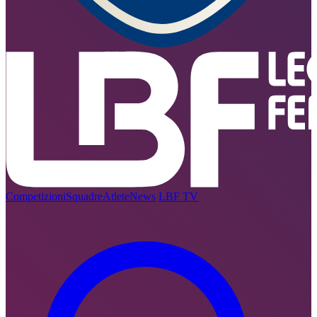
Competizioni
Squadre
Atlete
News
LBF TV