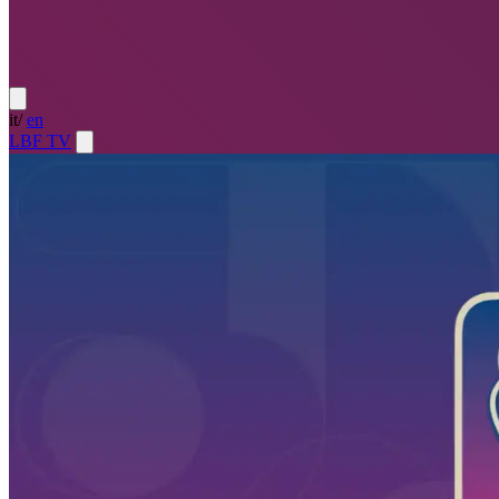
it
/
en
LBF TV