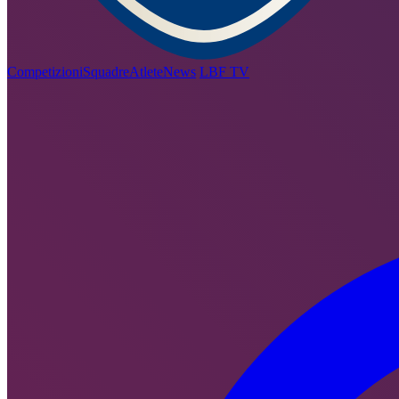
Competizioni
Squadre
Atlete
News
LBF TV