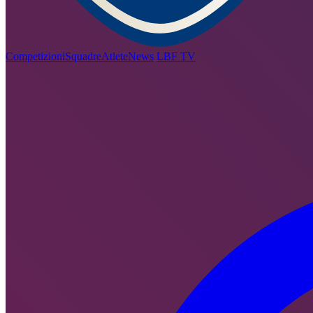
Competizioni
Squadre
Atlete
News
LBF TV