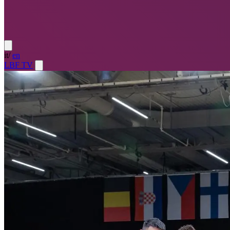
it
/
en
LBF TV