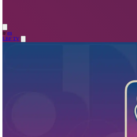
it
/
en
LBF TV