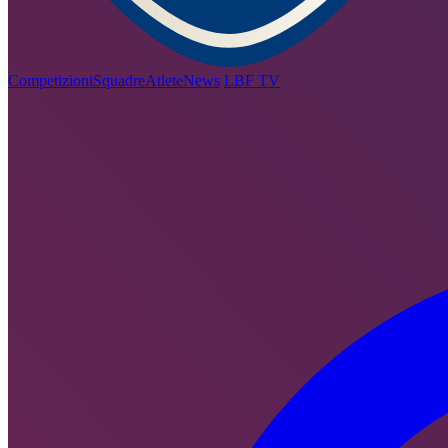
Competizioni
Squadre
Atlete
News
LBF TV