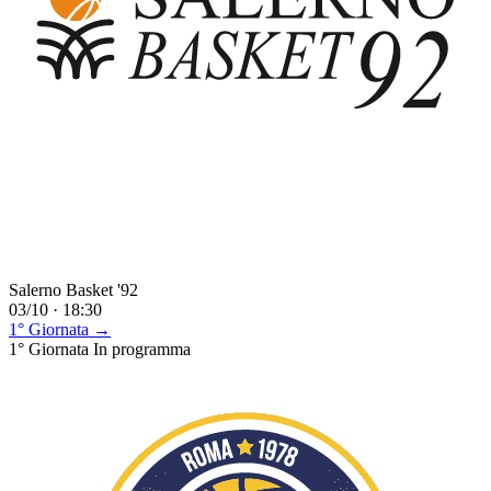
Salerno Basket '92
03/10 · 18:30
1° Giornata →
1° Giornata
In programma