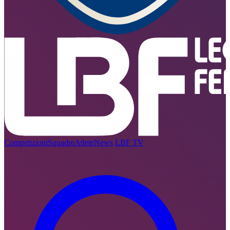
Competizioni
Squadre
Atlete
News
LBF TV