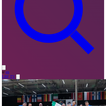
it
/
en
LBF TV