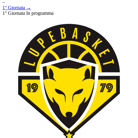
–
1° Giornata →
1° Giornata
In programma