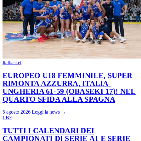
Italbasket
EUROPEO U18 FEMMINILE, SUPER
RIMONTA AZZURRA, ITALIA-
UNGHERIA 61-59 (OBASEKI 17)! NEL
QUARTO SFIDA ALLA SPAGNA
5 agosto 2026
Leggi la news →
LBF
TUTTI I CALENDARI DEI
CAMPIONATI DI SERIE A1 E SERIE