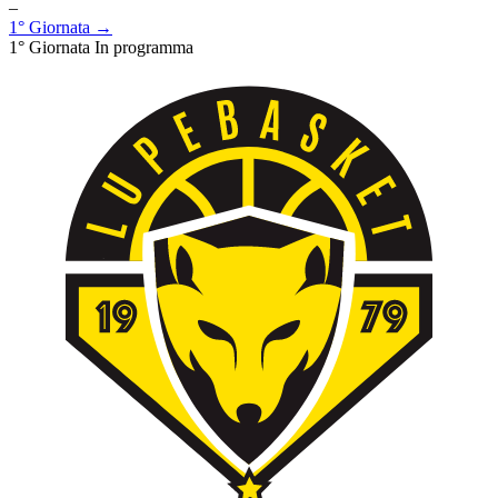
–
1° Giornata →
1° Giornata
In programma