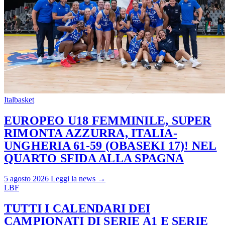
Italbasket
EUROPEO U18 FEMMINILE, SUPER
RIMONTA AZZURRA, ITALIA-
UNGHERIA 61-59 (OBASEKI 17)! NEL
QUARTO SFIDA ALLA SPAGNA
5 agosto 2026
Leggi la news →
LBF
TUTTI I CALENDARI DEI
CAMPIONATI DI SERIE A1 E SERIE