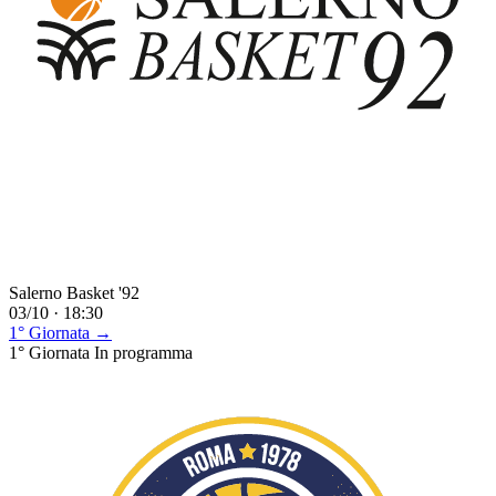
Salerno Basket '92
03/10 · 18:30
1° Giornata →
1° Giornata
In programma