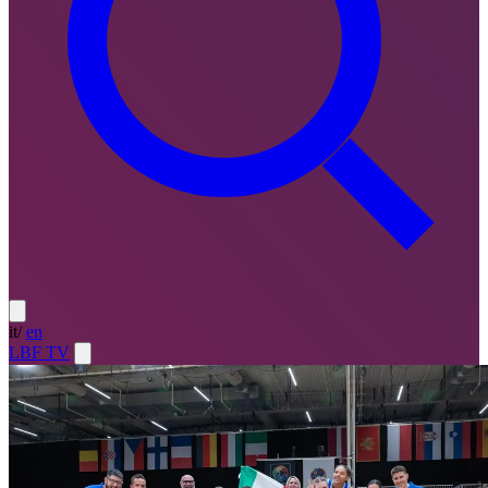
it
/
en
LBF TV