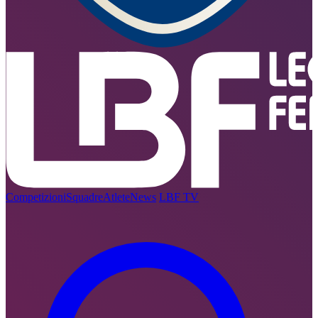
Competizioni
Squadre
Atlete
News
LBF TV