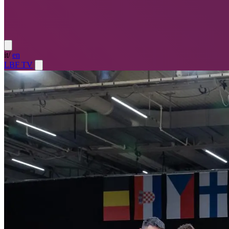
it
/
en
LBF TV