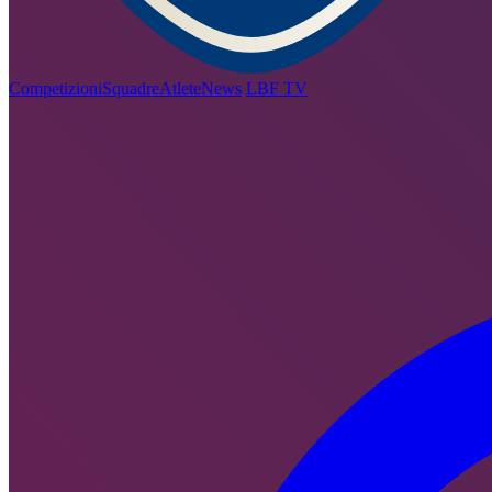
Competizioni
Squadre
Atlete
News
LBF TV