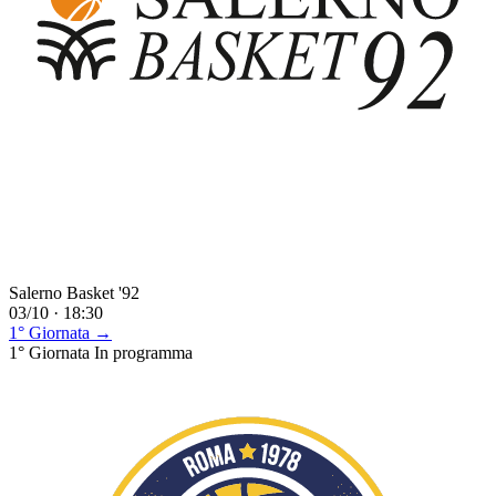
Salerno Basket '92
03/10 · 18:30
1° Giornata →
1° Giornata
In programma