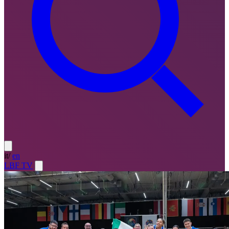
it
/
en
LBF TV