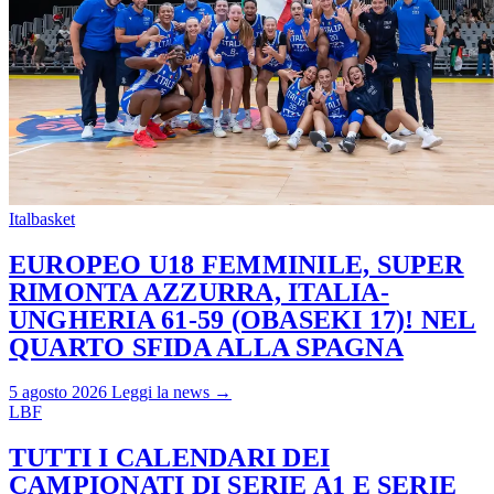
Italbasket
EUROPEO U18 FEMMINILE, SUPER
RIMONTA AZZURRA, ITALIA-
UNGHERIA 61-59 (OBASEKI 17)! NEL
QUARTO SFIDA ALLA SPAGNA
5 agosto 2026
Leggi la news →
LBF
TUTTI I CALENDARI DEI
CAMPIONATI DI SERIE A1 E SERIE