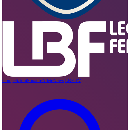
Competizioni
Squadre
Atlete
News
LBF TV