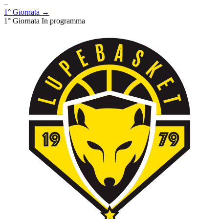
–
1° Giornata →
1° Giornata
In programma