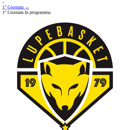
–
1° Giornata →
1° Giornata
In programma