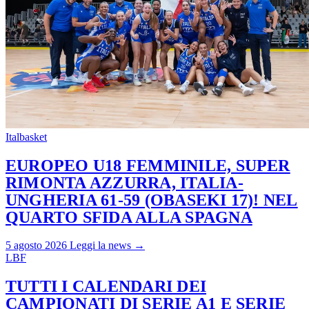
Italbasket
EUROPEO U18 FEMMINILE, SUPER
RIMONTA AZZURRA, ITALIA-
UNGHERIA 61-59 (OBASEKI 17)! NEL
QUARTO SFIDA ALLA SPAGNA
5 agosto 2026
Leggi la news →
LBF
TUTTI I CALENDARI DEI
CAMPIONATI DI SERIE A1 E SERIE