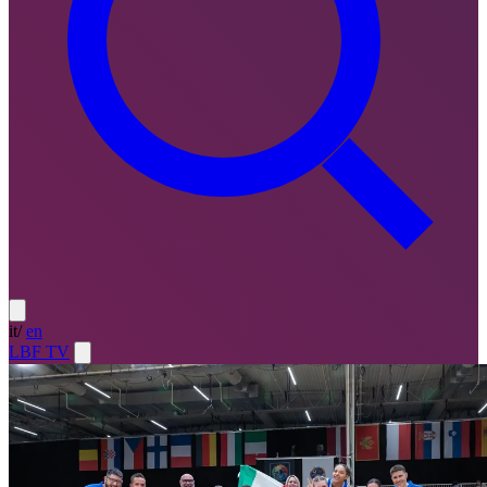
it
/
en
LBF TV