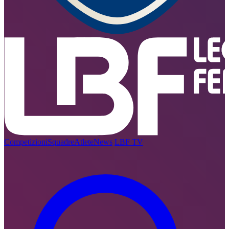
Competizioni
Squadre
Atlete
News
LBF TV