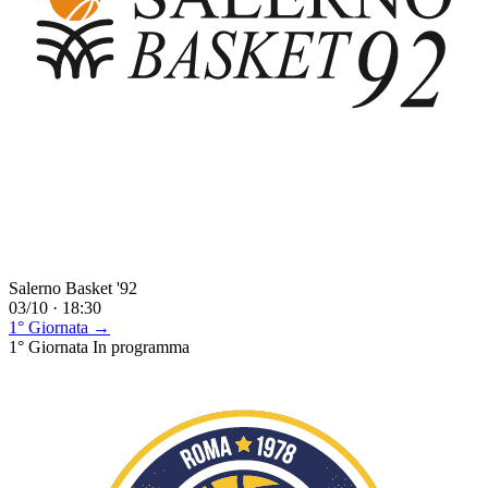
Salerno Basket '92
03/10 · 18:30
1° Giornata →
1° Giornata
In programma