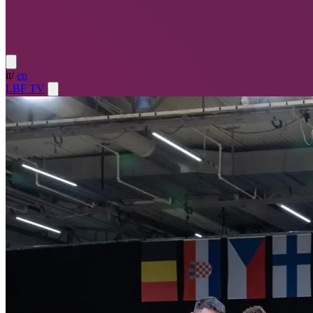
it
/
en
LBF TV