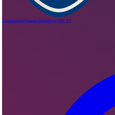
Competizioni
Squadre
Atlete
News
LBF TV