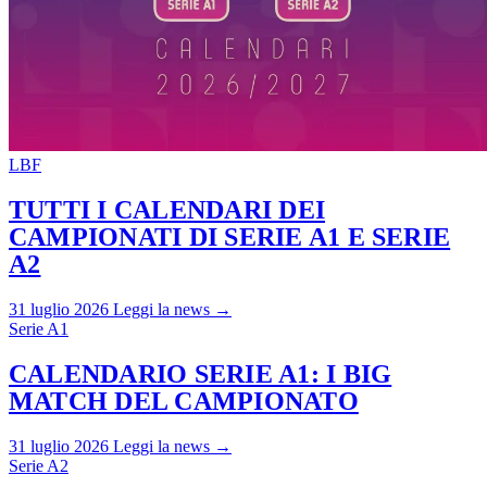
LBF
TUTTI I CALENDARI DEI
CAMPIONATI DI SERIE A1 E SERIE
A2
31 luglio 2026
Leggi la news →
Serie A1
CALENDARIO SERIE A1: I BIG
MATCH DEL CAMPIONATO
31 luglio 2026
Leggi la news →
Serie A2