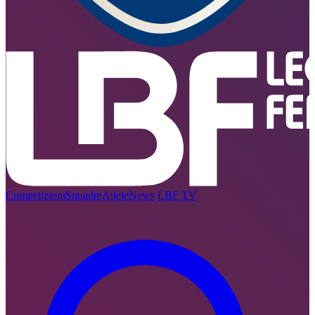
Competizioni
Squadre
Atlete
News
LBF TV