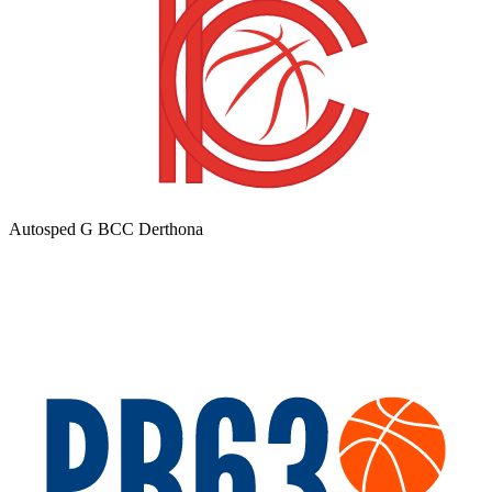
Autosped G BCC Derthona