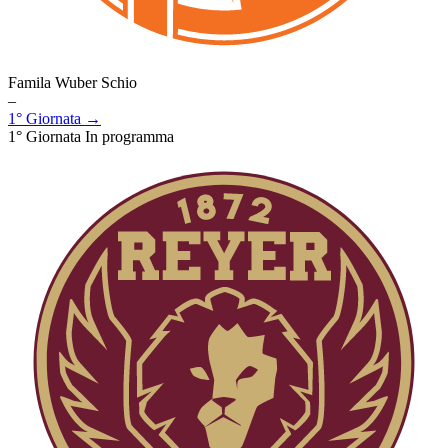
Famila Wuber Schio
–
1° Giornata →
1° Giornata
In programma