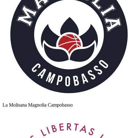
La Molisana Magnolia Campobasso