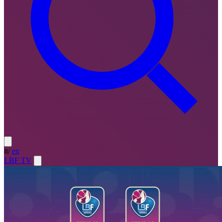
it
/
en
LBF TV