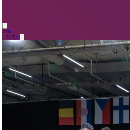
it
/
en
LBF TV