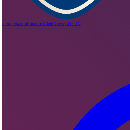
Competizioni
Squadre
Atlete
News
LBF TV