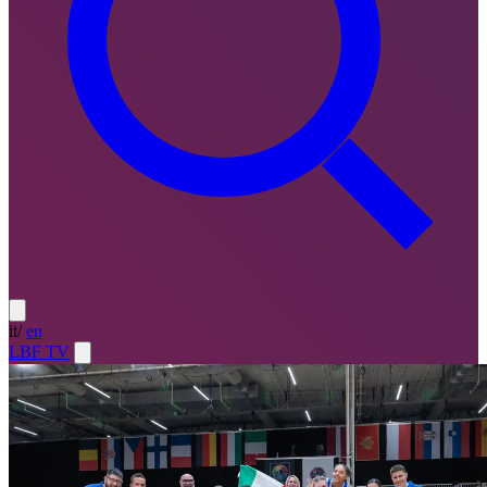
it
/
en
LBF TV