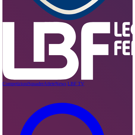
Competizioni
Squadre
Atlete
News
LBF TV