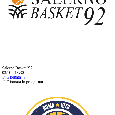
Salerno Basket '92
03/10 · 18:30
1° Giornata →
1° Giornata
In programma