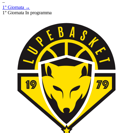
–
1° Giornata →
1° Giornata
In programma