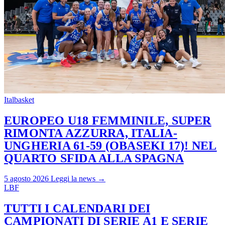
Italbasket
EUROPEO U18 FEMMINILE, SUPER
RIMONTA AZZURRA, ITALIA-
UNGHERIA 61-59 (OBASEKI 17)! NEL
QUARTO SFIDA ALLA SPAGNA
5 agosto 2026
Leggi la news →
LBF
TUTTI I CALENDARI DEI
CAMPIONATI DI SERIE A1 E SERIE