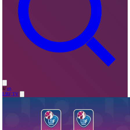
it
/
en
LBF TV