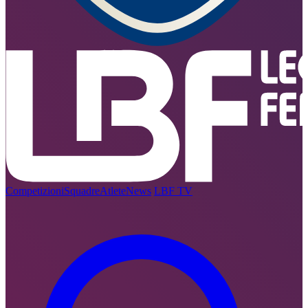
Competizioni
Squadre
Atlete
News
LBF TV