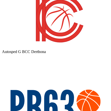
Autosped G BCC Derthona