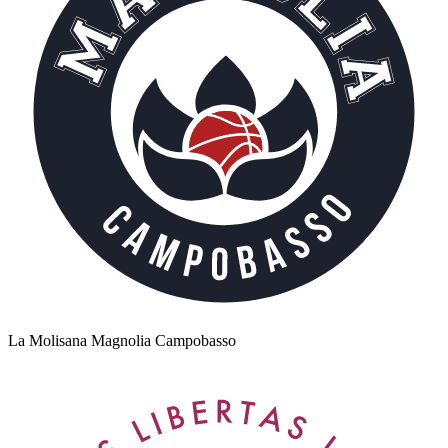
La Molisana Magnolia Campobasso