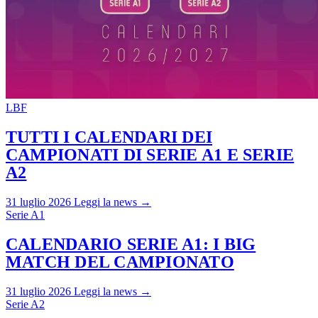
LBF
TUTTI I CALENDARI DEI
CAMPIONATI DI SERIE A1 E SERIE
A2
31 luglio 2026
Leggi la news →
Serie A1
CALENDARIO SERIE A1: I BIG
MATCH DEL CAMPIONATO
31 luglio 2026
Leggi la news →
Serie A2