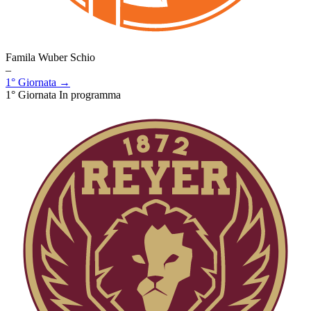
Famila Wuber Schio
–
1° Giornata →
1° Giornata
In programma