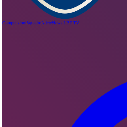
Competizioni
Squadre
Atlete
News
LBF TV