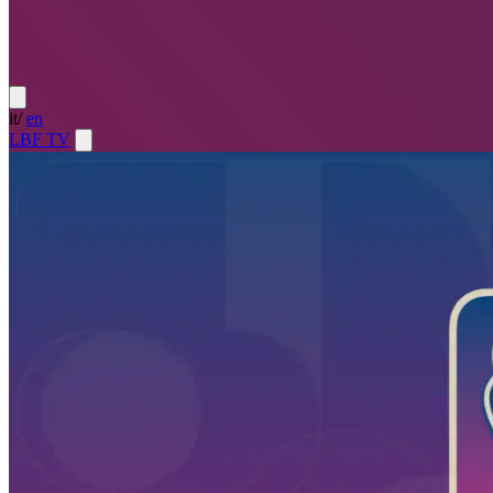
it
/
en
LBF TV