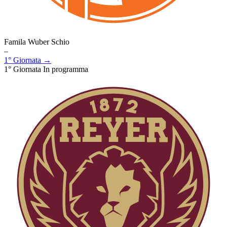
Famila Wuber Schio
–
1° Giornata →
1° Giornata
In programma