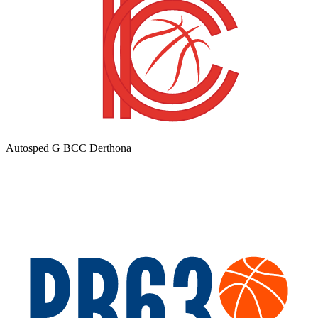
Autosped G BCC Derthona