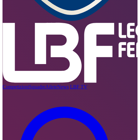
Competizioni
Squadre
Atlete
News
LBF TV