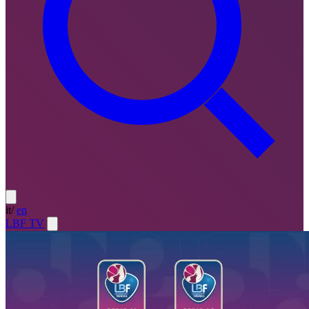
it
/
en
LBF TV