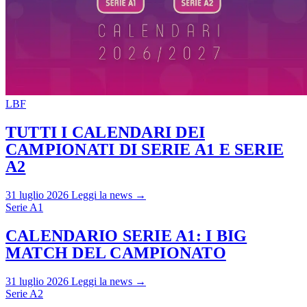
LBF
TUTTI I CALENDARI DEI
CAMPIONATI DI SERIE A1 E SERIE
A2
31 luglio 2026
Leggi la news →
Serie A1
CALENDARIO SERIE A1: I BIG
MATCH DEL CAMPIONATO
31 luglio 2026
Leggi la news →
Serie A2