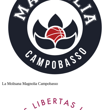
La Molisana Magnolia Campobasso