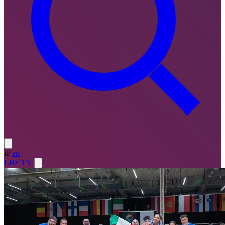
it
/
en
LBF TV