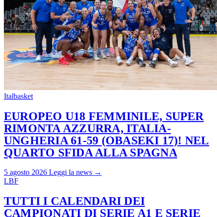
Italbasket
EUROPEO U18 FEMMINILE, SUPER
RIMONTA AZZURRA, ITALIA-
UNGHERIA 61-59 (OBASEKI 17)! NEL
QUARTO SFIDA ALLA SPAGNA
5 agosto 2026
Leggi la news →
LBF
TUTTI I CALENDARI DEI
CAMPIONATI DI SERIE A1 E SERIE