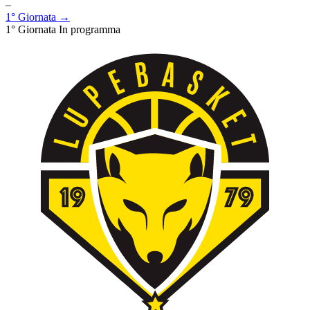
–
1° Giornata →
1° Giornata
In programma