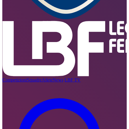
Competizioni
Squadre
Atlete
News
LBF TV