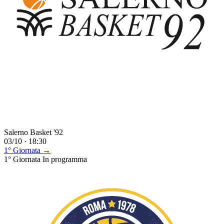
Salerno Basket '92
03/10 · 18:30
1° Giornata →
1° Giornata
In programma