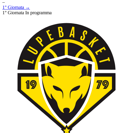
–
1° Giornata →
1° Giornata
In programma