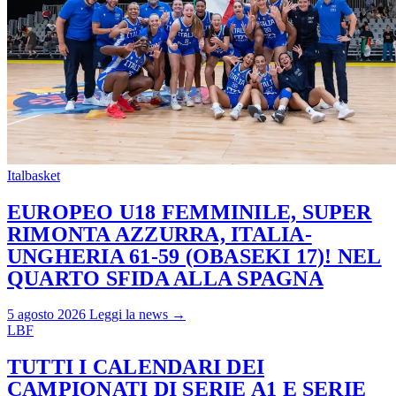
Italbasket
EUROPEO U18 FEMMINILE, SUPER
RIMONTA AZZURRA, ITALIA-
UNGHERIA 61-59 (OBASEKI 17)! NEL
QUARTO SFIDA ALLA SPAGNA
5 agosto 2026
Leggi la news →
LBF
TUTTI I CALENDARI DEI
CAMPIONATI DI SERIE A1 E SERIE