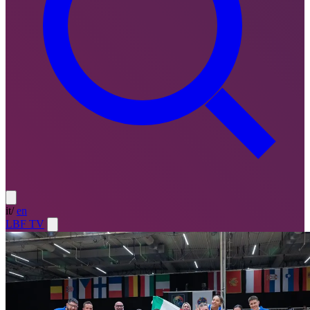
it
/
en
LBF TV