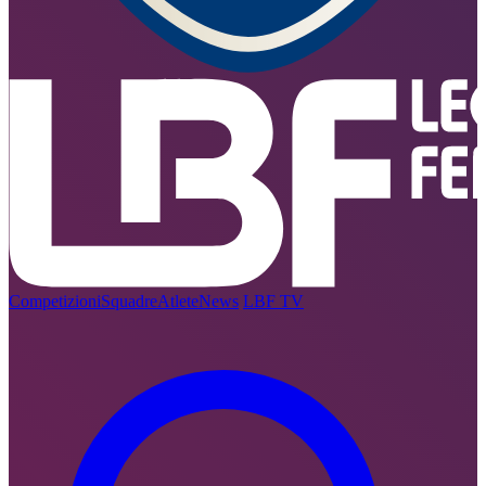
Competizioni
Squadre
Atlete
News
LBF TV