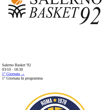
Salerno Basket '92
03/10 · 18:30
1° Giornata →
1° Giornata
In programma