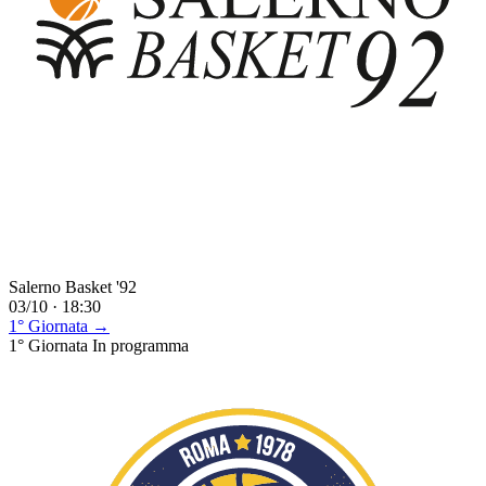
Salerno Basket '92
03/10 · 18:30
1° Giornata →
1° Giornata
In programma