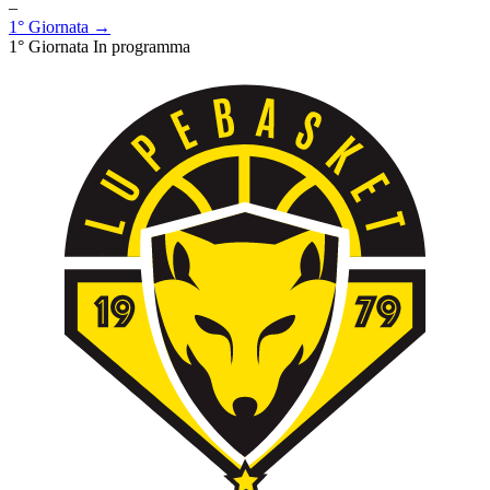
–
1° Giornata →
1° Giornata
In programma