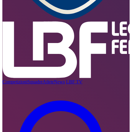
Competizioni
Squadre
Atlete
News
LBF TV