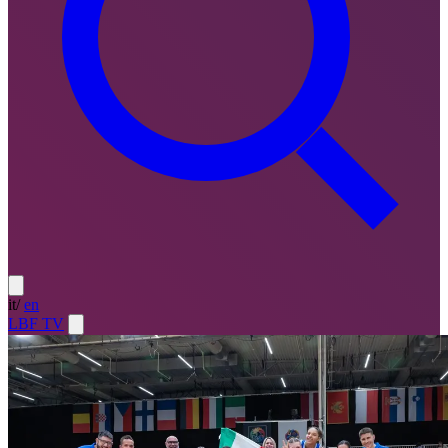
it
/
en
LBF TV