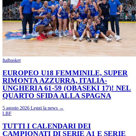
Italbasket
EUROPEO U18 FEMMINILE, SUPER
RIMONTA AZZURRA, ITALIA-
UNGHERIA 61-59 (OBASEKI 17)! NEL
QUARTO SFIDA ALLA SPAGNA
5 agosto 2026
Leggi la news →
LBF
TUTTI I CALENDARI DEI
CAMPIONATI DI SERIE A1 E SERIE