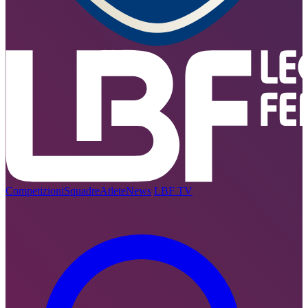
Competizioni
Squadre
Atlete
News
LBF TV