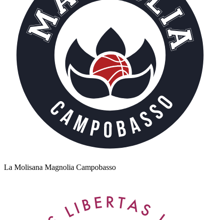
La Molisana Magnolia Campobasso