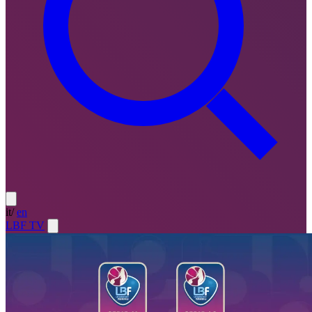
it
/
en
LBF TV