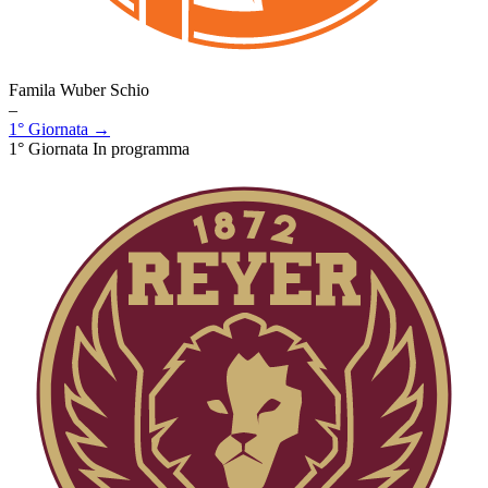
Famila Wuber Schio
–
1° Giornata →
1° Giornata
In programma