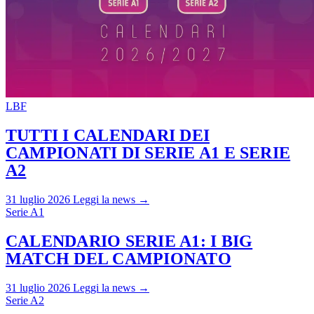
LBF
TUTTI I CALENDARI DEI
CAMPIONATI DI SERIE A1 E SERIE
A2
31 luglio 2026
Leggi la news →
Serie A1
CALENDARIO SERIE A1: I BIG
MATCH DEL CAMPIONATO
31 luglio 2026
Leggi la news →
Serie A2