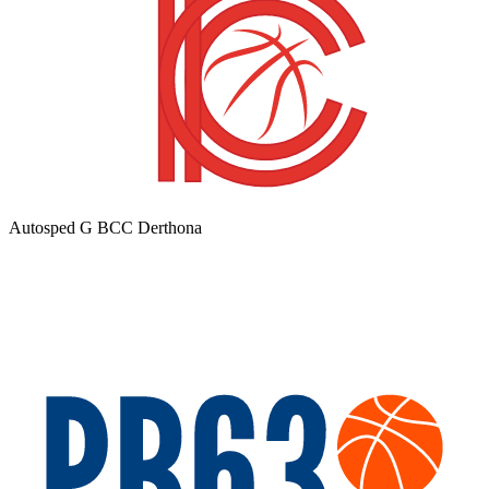
Autosped G BCC Derthona