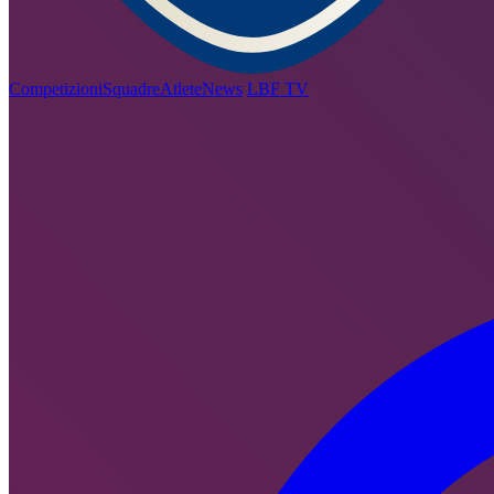
Competizioni
Squadre
Atlete
News
LBF TV