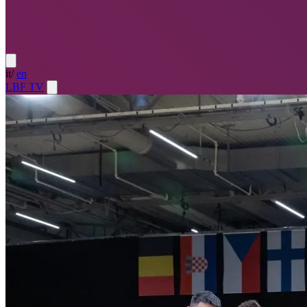
it
/
en
LBF TV