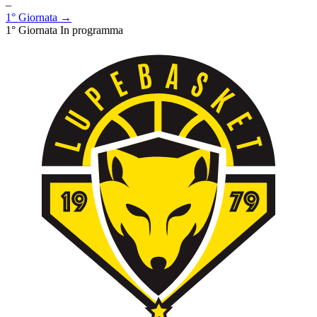
–
1° Giornata →
1° Giornata
In programma