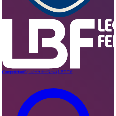
Competizioni
Squadre
Atlete
News
LBF TV