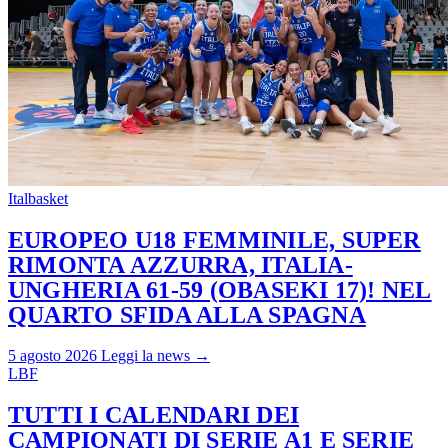
Italbasket
EUROPEO U18 FEMMINILE, SUPER
RIMONTA AZZURRA, ITALIA-
UNGHERIA 61-59 (OBASEKI 17)! NEL
QUARTO SFIDA ALLA SPAGNA
5 agosto 2026
Leggi la news →
LBF
TUTTI I CALENDARI DEI
CAMPIONATI DI SERIE A1 E SERIE