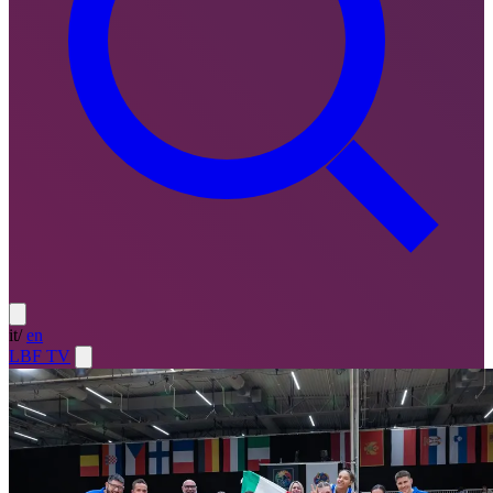
it
/
en
LBF TV