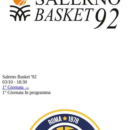
Salerno Basket '92
03/10 · 18:30
1° Giornata →
1° Giornata
In programma