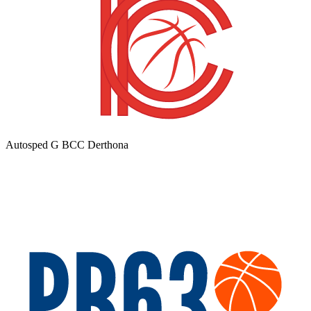
Autosped G BCC Derthona