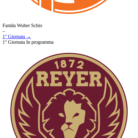
Famila Wuber Schio
–
1° Giornata →
1° Giornata
In programma