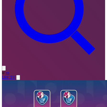
it
/
en
LBF TV