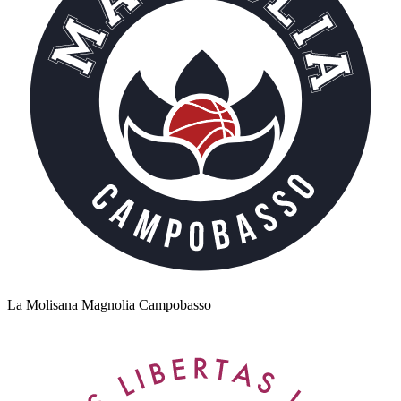
La Molisana Magnolia Campobasso