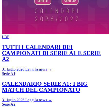
LBF
TUTTI I CALENDARI DEI
CAMPIONATI DI SERIE A1 E SERIE
A2
31 luglio 2026
Leggi la news →
Serie A1
CALENDARIO SERIE A1: I BIG
MATCH DEL CAMPIONATO
31 luglio 2026
Leggi la news →
Serie A2