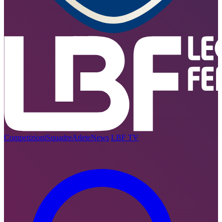
Competizioni
Squadre
Atlete
News
LBF TV