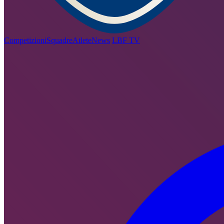
Competizioni
Squadre
Atlete
News
LBF TV