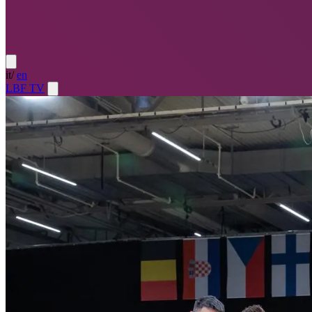
it
/
en
LBF TV