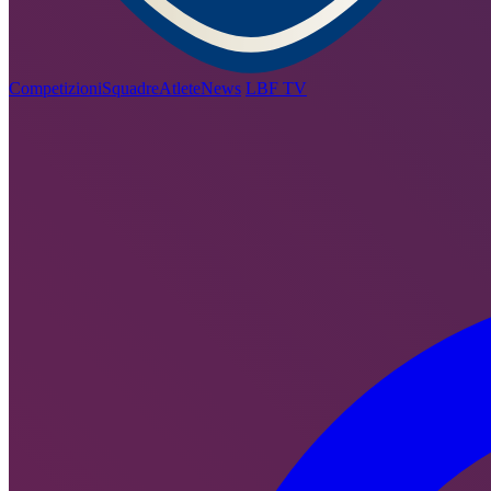
Competizioni
Squadre
Atlete
News
LBF TV