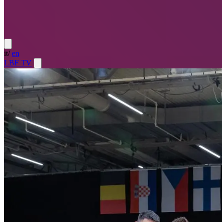
it
/
en
LBF TV