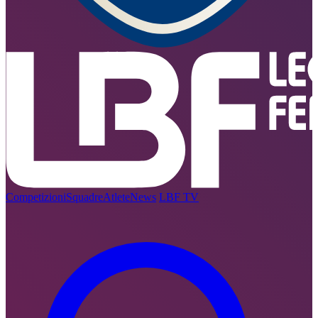
Competizioni
Squadre
Atlete
News
LBF TV