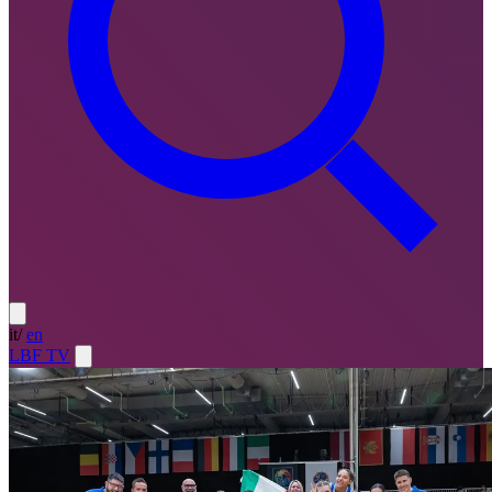
it
/
en
LBF TV