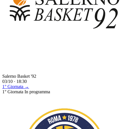
Salerno Basket '92
03/10 · 18:30
1° Giornata →
1° Giornata
In programma