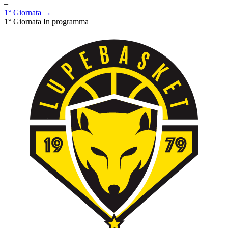
–
1° Giornata →
1° Giornata
In programma