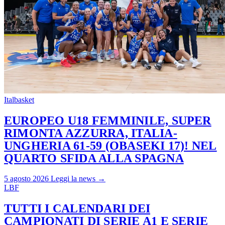
Italbasket
EUROPEO U18 FEMMINILE, SUPER
RIMONTA AZZURRA, ITALIA-
UNGHERIA 61-59 (OBASEKI 17)! NEL
QUARTO SFIDA ALLA SPAGNA
5 agosto 2026
Leggi la news →
LBF
TUTTI I CALENDARI DEI
CAMPIONATI DI SERIE A1 E SERIE