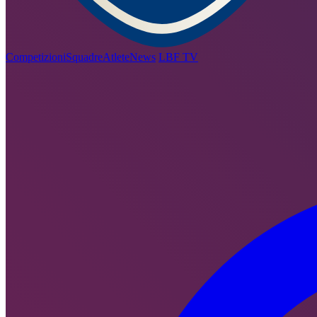
Competizioni
Squadre
Atlete
News
LBF TV