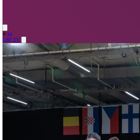
it
/
en
LBF TV