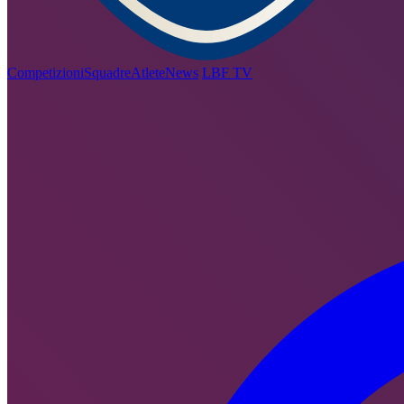
Competizioni
Squadre
Atlete
News
LBF TV