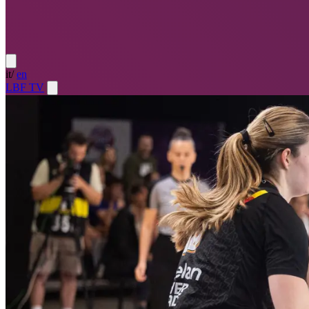
it
/
en
LBF TV