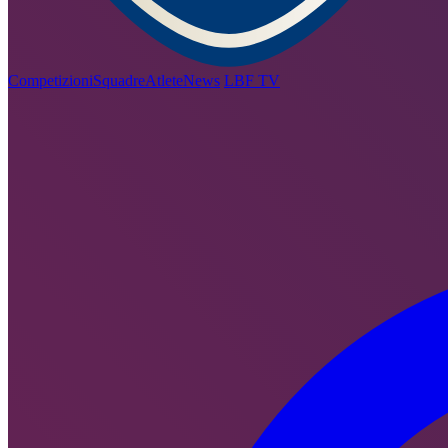
Competizioni
Squadre
Atlete
News
LBF TV