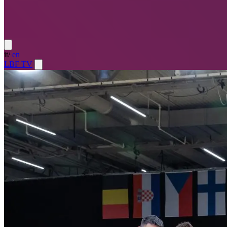
it
/
en
LBF TV