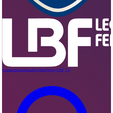
Competizioni
Squadre
Atlete
News
LBF TV