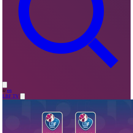
it
/
en
LBF TV