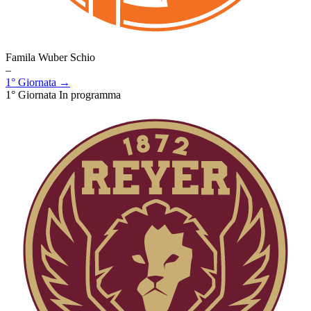
Famila Wuber Schio
–
1° Giornata →
1° Giornata
In programma