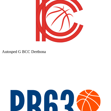
Autosped G BCC Derthona