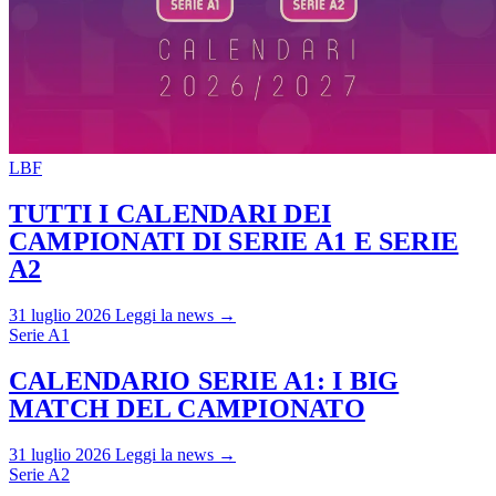
LBF
TUTTI I CALENDARI DEI
CAMPIONATI DI SERIE A1 E SERIE
A2
31 luglio 2026
Leggi la news →
Serie A1
CALENDARIO SERIE A1: I BIG
MATCH DEL CAMPIONATO
31 luglio 2026
Leggi la news →
Serie A2