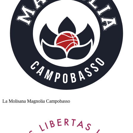
La Molisana Magnolia Campobasso