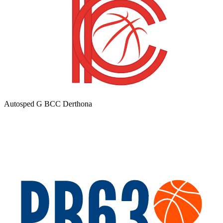
Autosped G BCC Derthona