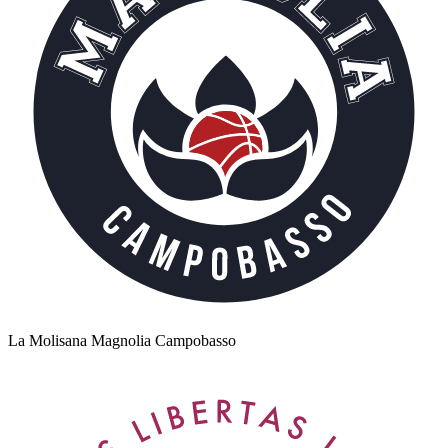
La Molisana Magnolia Campobasso