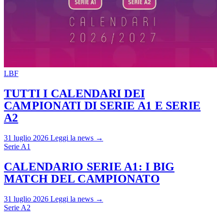
LBF
TUTTI I CALENDARI DEI
CAMPIONATI DI SERIE A1 E SERIE
A2
31 luglio 2026
Leggi la news →
Serie A1
CALENDARIO SERIE A1: I BIG
MATCH DEL CAMPIONATO
31 luglio 2026
Leggi la news →
Serie A2