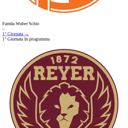
Famila Wuber Schio
–
1° Giornata →
1° Giornata
In programma