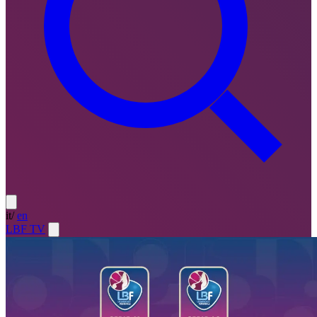
it
/
en
LBF TV