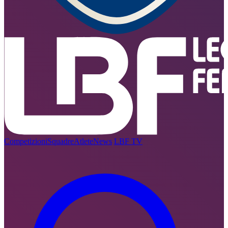
Competizioni
Squadre
Atlete
News
LBF TV