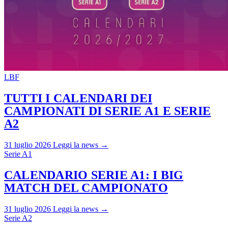
LBF
TUTTI I CALENDARI DEI
CAMPIONATI DI SERIE A1 E SERIE
A2
31 luglio 2026
Leggi la news →
Serie A1
CALENDARIO SERIE A1: I BIG
MATCH DEL CAMPIONATO
31 luglio 2026
Leggi la news →
Serie A2