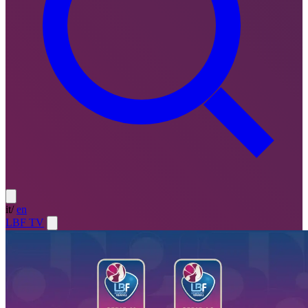
it
/
en
LBF TV