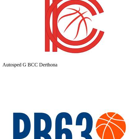
Autosped G BCC Derthona