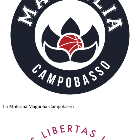
La Molisana Magnolia Campobasso