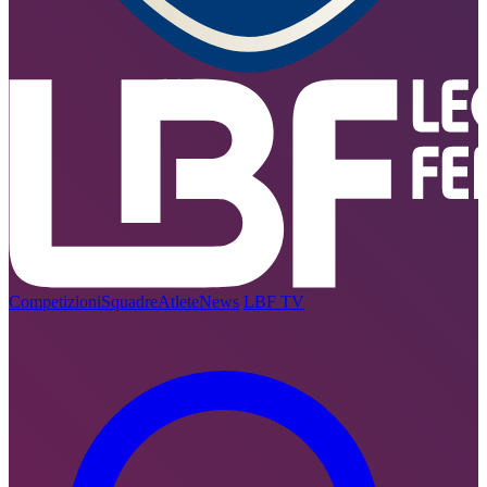
Competizioni
Squadre
Atlete
News
LBF TV