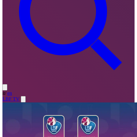
it
/
en
LBF TV