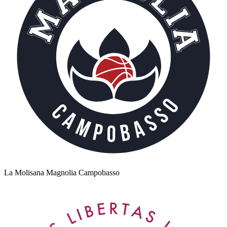
La Molisana Magnolia Campobasso