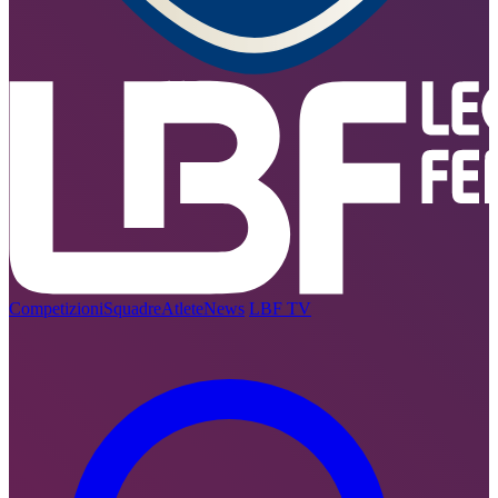
Competizioni
Squadre
Atlete
News
LBF TV