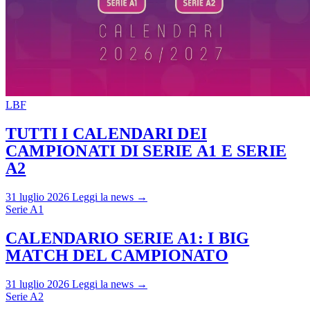
LBF
TUTTI I CALENDARI DEI
CAMPIONATI DI SERIE A1 E SERIE
A2
31 luglio 2026
Leggi la news →
Serie A1
CALENDARIO SERIE A1: I BIG
MATCH DEL CAMPIONATO
31 luglio 2026
Leggi la news →
Serie A2