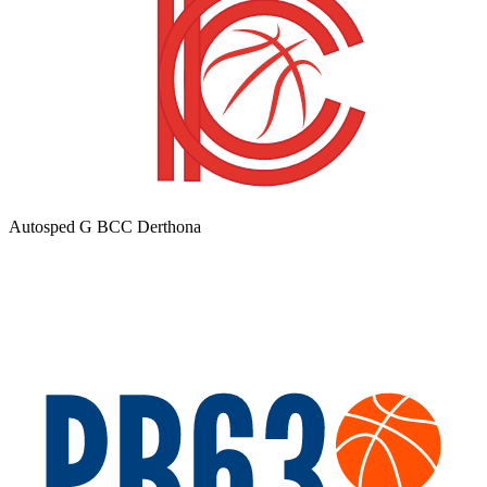
Autosped G BCC Derthona