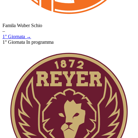
Famila Wuber Schio
–
1° Giornata →
1° Giornata
In programma