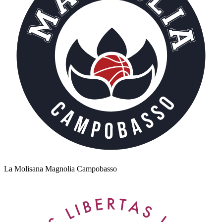
La Molisana Magnolia Campobasso