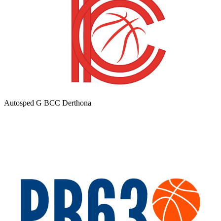
Autosped G BCC Derthona