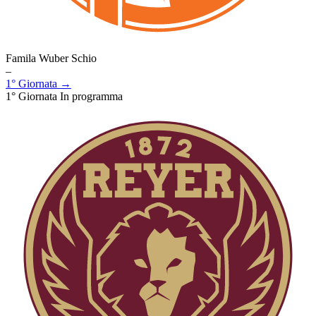
Famila Wuber Schio
–
1° Giornata →
1° Giornata
In programma