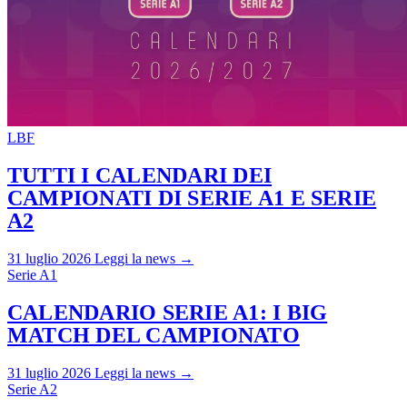
LBF
TUTTI I CALENDARI DEI
CAMPIONATI DI SERIE A1 E SERIE
A2
31 luglio 2026
Leggi la news →
Serie A1
CALENDARIO SERIE A1: I BIG
MATCH DEL CAMPIONATO
31 luglio 2026
Leggi la news →
Serie A2