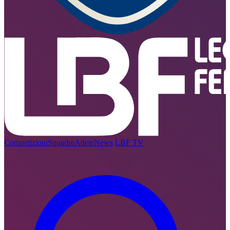
Competizioni
Squadre
Atlete
News
LBF TV