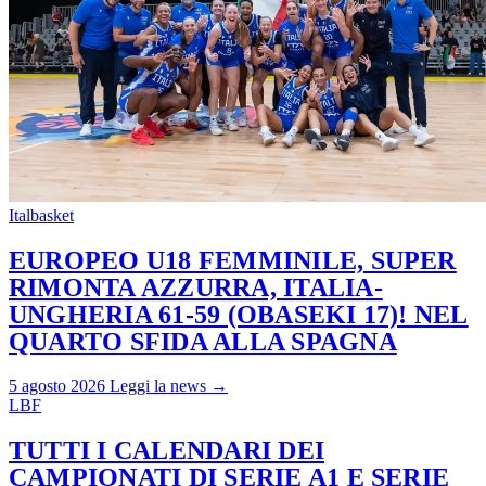
Italbasket
EUROPEO U18 FEMMINILE, SUPER
RIMONTA AZZURRA, ITALIA-
UNGHERIA 61-59 (OBASEKI 17)! NEL
QUARTO SFIDA ALLA SPAGNA
5 agosto 2026
Leggi la news →
LBF
TUTTI I CALENDARI DEI
CAMPIONATI DI SERIE A1 E SERIE