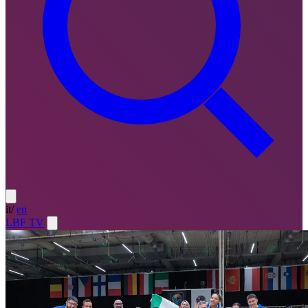
it
/
en
LBF TV