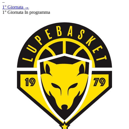
–
1° Giornata →
1° Giornata
In programma