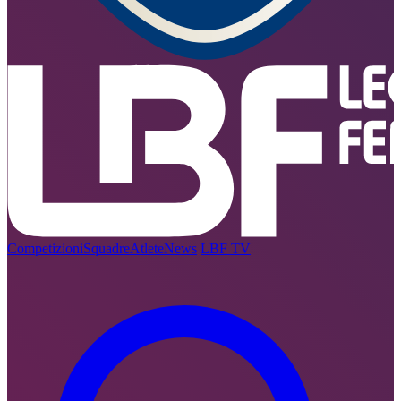
Competizioni
Squadre
Atlete
News
LBF TV