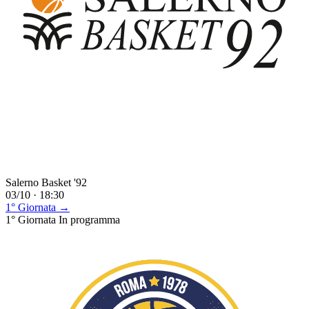
Salerno Basket '92
03/10 · 18:30
1° Giornata →
1° Giornata
In programma