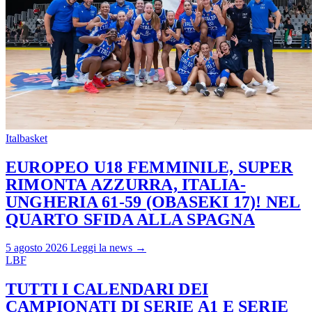
Italbasket
EUROPEO U18 FEMMINILE, SUPER
RIMONTA AZZURRA, ITALIA-
UNGHERIA 61-59 (OBASEKI 17)! NEL
QUARTO SFIDA ALLA SPAGNA
5 agosto 2026
Leggi la news →
LBF
TUTTI I CALENDARI DEI
CAMPIONATI DI SERIE A1 E SERIE