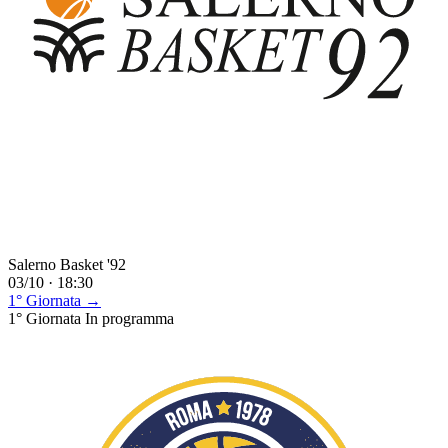
Salerno Basket '92
03/10 · 18:30
1° Giornata →
1° Giornata
In programma