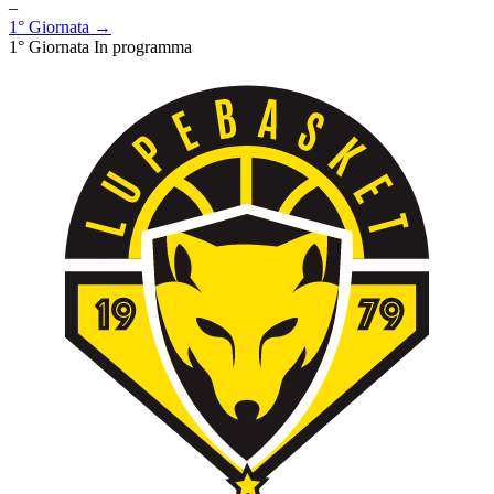
–
1° Giornata →
1° Giornata
In programma