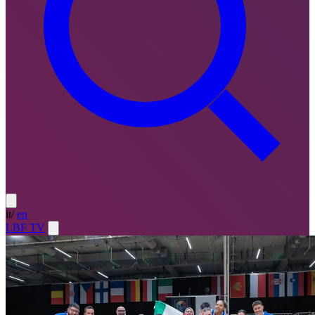
it
/
en
LBF TV