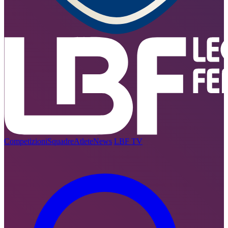
Competizioni
Squadre
Atlete
News
LBF TV