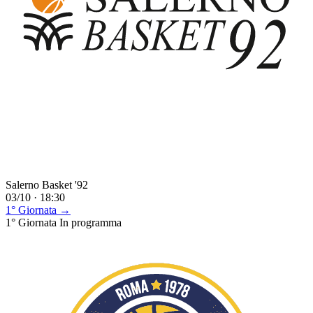
Salerno Basket '92
03/10 · 18:30
1° Giornata →
1° Giornata
In programma