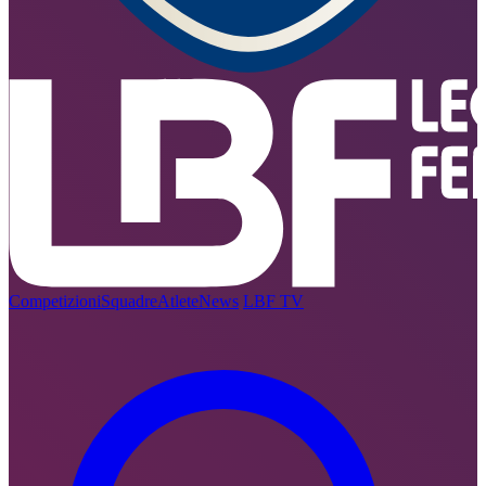
Competizioni
Squadre
Atlete
News
LBF TV