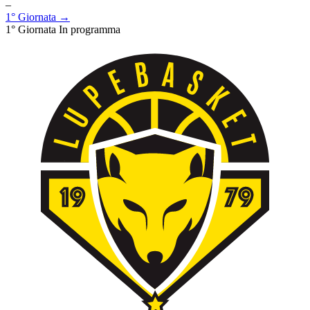
–
1° Giornata →
1° Giornata
In programma