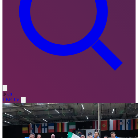
it
/
en
LBF TV