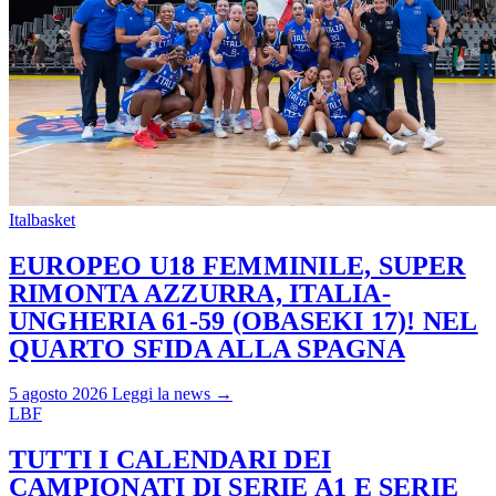
Italbasket
EUROPEO U18 FEMMINILE, SUPER
RIMONTA AZZURRA, ITALIA-
UNGHERIA 61-59 (OBASEKI 17)! NEL
QUARTO SFIDA ALLA SPAGNA
5 agosto 2026
Leggi la news →
LBF
TUTTI I CALENDARI DEI
CAMPIONATI DI SERIE A1 E SERIE