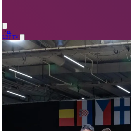
it
/
en
LBF TV