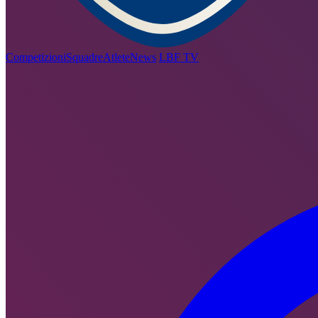
Competizioni
Squadre
Atlete
News
LBF TV