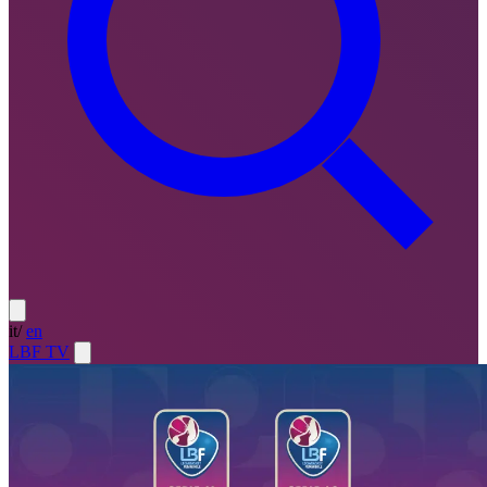
it
/
en
LBF TV