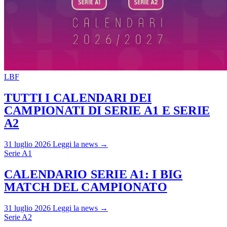
LBF
TUTTI I CALENDARI DEI
CAMPIONATI DI SERIE A1 E SERIE
A2
31 luglio 2026
Leggi la news →
Serie A1
CALENDARIO SERIE A1: I BIG
MATCH DEL CAMPIONATO
31 luglio 2026
Leggi la news →
Serie A2