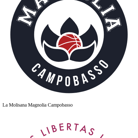
La Molisana Magnolia Campobasso