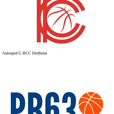
Autosped G BCC Derthona