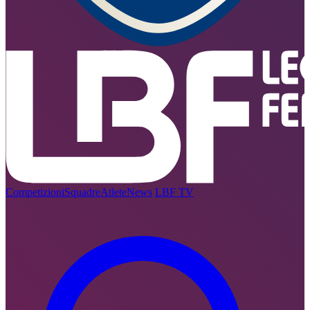
Competizioni
Squadre
Atlete
News
LBF TV