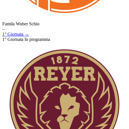
Famila Wuber Schio
–
1° Giornata →
1° Giornata
In programma