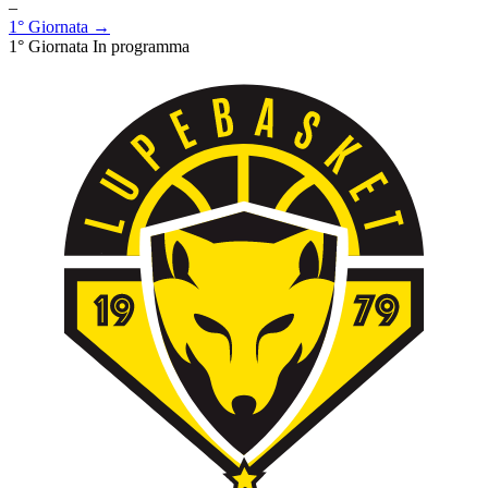
–
1° Giornata →
1° Giornata
In programma