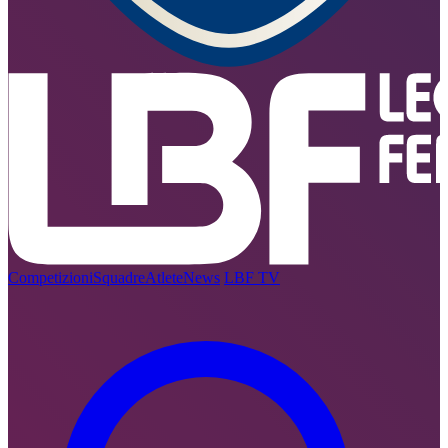
Competizioni
Squadre
Atlete
News
LBF TV