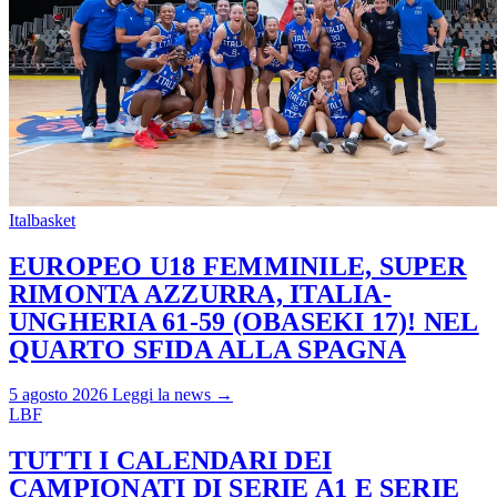
Italbasket
EUROPEO U18 FEMMINILE, SUPER
RIMONTA AZZURRA, ITALIA-
UNGHERIA 61-59 (OBASEKI 17)! NEL
QUARTO SFIDA ALLA SPAGNA
5 agosto 2026
Leggi la news →
LBF
TUTTI I CALENDARI DEI
CAMPIONATI DI SERIE A1 E SERIE