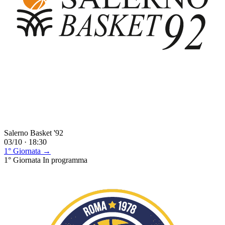
Salerno Basket '92
03/10 · 18:30
1° Giornata →
1° Giornata
In programma