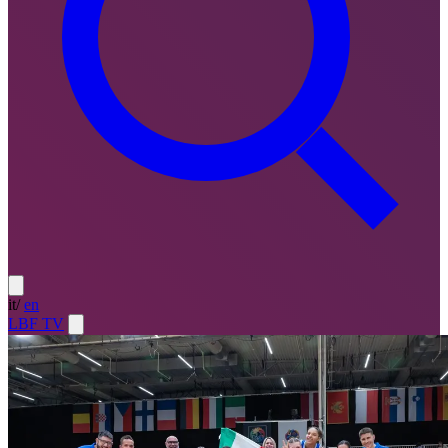
it
/
en
LBF TV