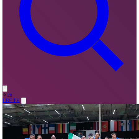
it
/
en
LBF TV