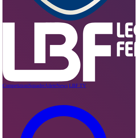
Competizioni
Squadre
Atlete
News
LBF TV