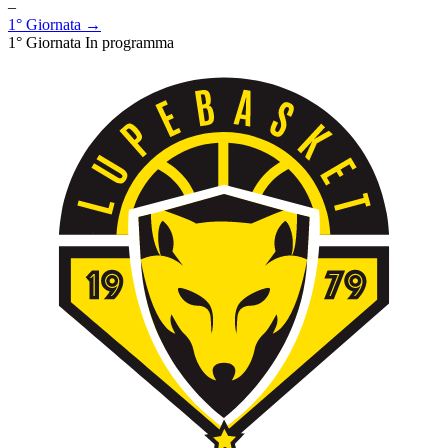
–
1° Giornata →
1° Giornata
In programma