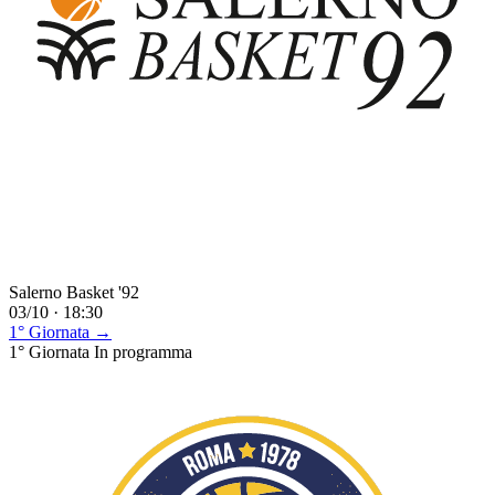
Salerno Basket '92
03/10 · 18:30
1° Giornata →
1° Giornata
In programma