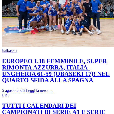
Italbasket
EUROPEO U18 FEMMINILE, SUPER
RIMONTA AZZURRA, ITALIA-
UNGHERIA 61-59 (OBASEKI 17)! NEL
QUARTO SFIDA ALLA SPAGNA
5 agosto 2026
Leggi la news →
LBF
TUTTI I CALENDARI DEI
CAMPIONATI DI SERIE A1 E SERIE