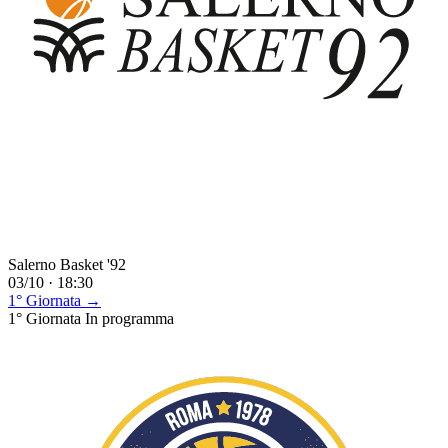
Salerno Basket '92
03/10 · 18:30
1° Giornata →
1° Giornata
In programma