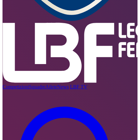
Competizioni
Squadre
Atlete
News
LBF TV