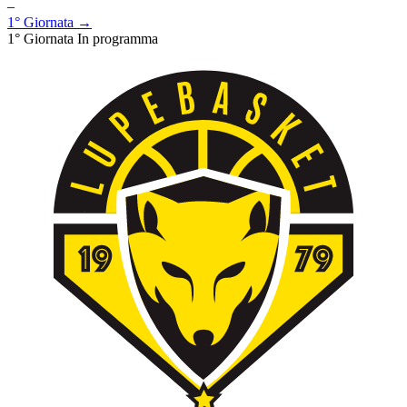
–
1° Giornata →
1° Giornata
In programma