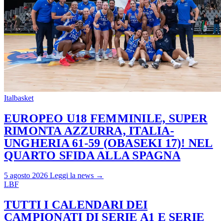
Italbasket
EUROPEO U18 FEMMINILE, SUPER
RIMONTA AZZURRA, ITALIA-
UNGHERIA 61-59 (OBASEKI 17)! NEL
QUARTO SFIDA ALLA SPAGNA
5 agosto 2026
Leggi la news →
LBF
TUTTI I CALENDARI DEI
CAMPIONATI DI SERIE A1 E SERIE