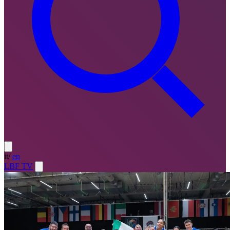
it
/
en
LBF TV