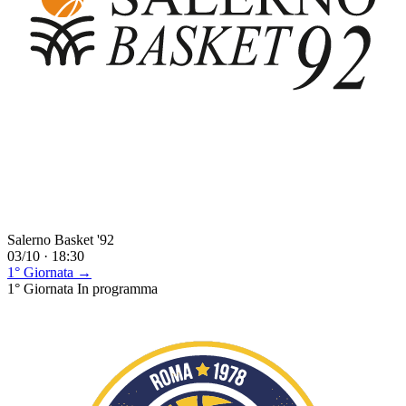
Salerno Basket '92
03/10 · 18:30
1° Giornata →
1° Giornata
In programma