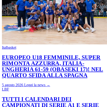
Italbasket
EUROPEO U18 FEMMINILE, SUPER
RIMONTA AZZURRA, ITALIA-
UNGHERIA 61-59 (OBASEKI 17)! NEL
QUARTO SFIDA ALLA SPAGNA
5 agosto 2026
Leggi la news →
LBF
TUTTI I CALENDARI DEI
CAMPIONATI DI SERIE A1 E SERIE