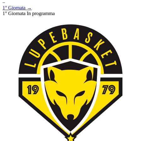
–
1° Giornata →
1° Giornata
In programma