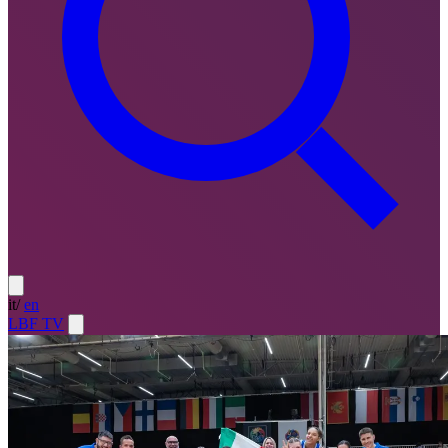
it
/
en
LBF TV