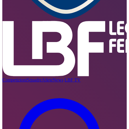
Competizioni
Squadre
Atlete
News
LBF TV