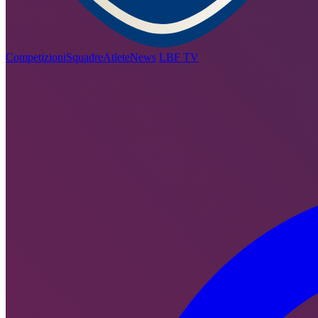
Competizioni
Squadre
Atlete
News
LBF TV