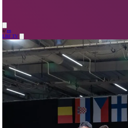
it
/
en
LBF TV