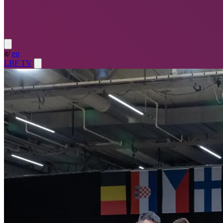
it
/
en
LBF TV