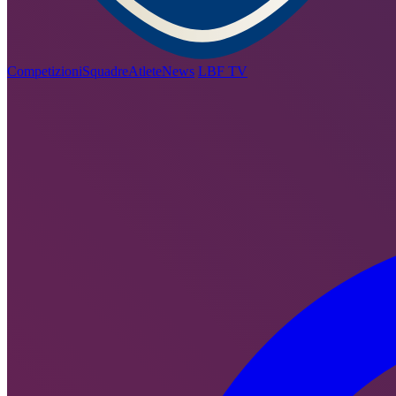
Competizioni
Squadre
Atlete
News
LBF TV